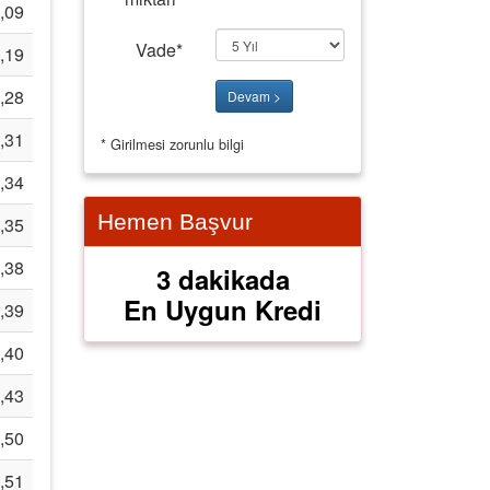
,09
Vade*
,19
,28
,31
* Girilmesi zorunlu bilgi
,34
Hemen Başvur
,35
,38
3 dakikada
En Uygun Kredi
,39
,40
,43
,50
,51