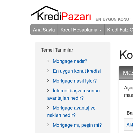
EN UYGUN KONUT 
Ana Sayfa
Kredi Hesaplama
Kredi Faiz O
Ko
Temel Tanımlar
Mortgage nedir?
En uygun konut kredisi
Mas
Mortgage nasıl işler?
Aşağ
İnternet başvurusunun
masr
avantajları nedir?
Mortgage avantaj ve
Ba
riskleri nedir?
Ak
Mortgage mı, peşin mi?