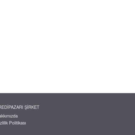
REDIPAZARI ŞIRKET
akkımızda
zlilik Politikası