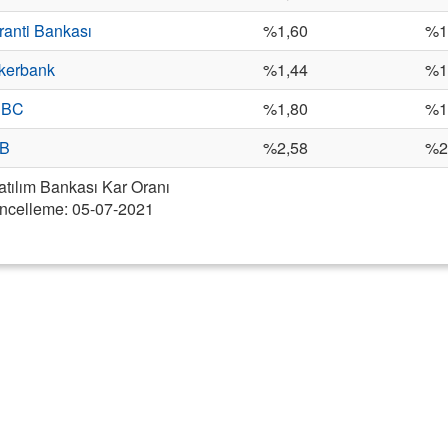
ranti Bankası
%1,60
%1
kerbank
%1,44
%1
SBC
%1,80
%1
B
%2,58
%2
tılım Bankası Kar Oranı
ncelleme: 05-07-2021