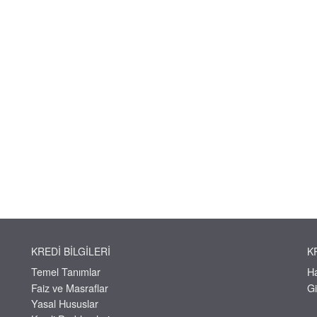
KREDI BILGILERI
K
Temel Tanımlar
H
Faiz ve Masraflar
Gi
Yasal Hususlar