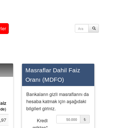
ler
Masraflar Dahil Faiz
Oranı (MDFO)
Bankaların gizli masraflarını da
hesaba katmak için aşağıdaki
Faiz
bilgileri giriniz.
ade)
₺
,97
Kredi
miktarı*