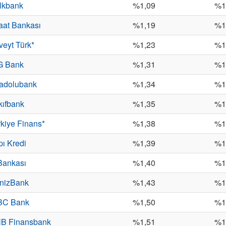
lkbank
%1,09
%1
raat Bankası
%1,19
%1
veyt Türk*
%1,23
%1
G Bank
%1,31
%1
adolubank
%1,34
%1
kıfbank
%1,35
%1
rkiye Finans*
%1,38
%1
pı Kredi
%1,39
%1
 Bankası
%1,40
%1
nizBank
%1,43
%1
BC Bank
%1,50
%1
B Finansbank
%1,51
%1