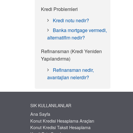
Kredi Problemleri
Kredi notu nedir?
Banka mortgage vermedi,
alternatifim nedir?
Refinansman (Kredi Yeniden
Yapılandırma)
Refinansman nedir,
avantajları nelerdir?
SIK KULLANILANLAR
Ana Sayfa
Konut Kredisi Hesaplama Araçları
Konut Kredisi Taksit Hesaplama