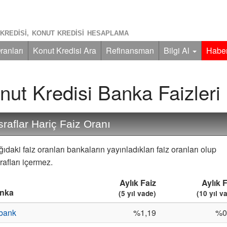
KREDISI, KONUT KREDISI HESAPLAMA
ranları
Konut Kredisi Ara
Refinansman
Bilgi Al
Haber
nut Kredisi Banka Faizleri
raflar Hariç Faiz Oranı
ıdaki faiz oranları bankaların yayınladıkları faiz oranları olup
afları içermez.
Aylık Faiz
Aylık 
nka
(5 yıl vade)
(10 yıl v
bank
%1,19
%0