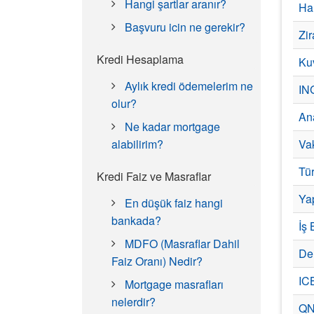
Hangi şartlar aranır?
Ha
Başvuru icin ne gerekir?
Zi
Kredi Hesaplama
Ku
Aylık kredi ödemelerim ne
IN
olur?
An
Ne kadar mortgage
alabilirim?
Va
Tü
Kredi Faiz ve Masraflar
Ya
En düşük faiz hangi
bankada?
İş
MDFO (Masraflar Dahil
De
Faiz Oranı) Nedir?
IC
Mortgage masrafları
nelerdir?
QN