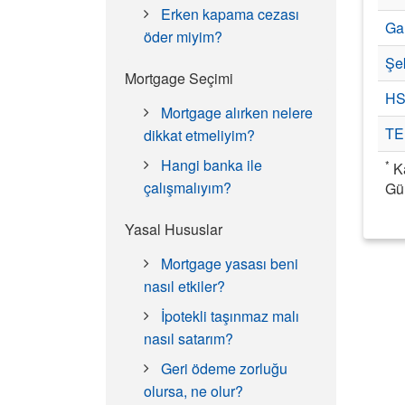
Erken kapama cezası
Ga
öder miyim?
Şe
Mortgage Seçimi
H
Mortgage alırken nelere
TE
dikkat etmeliyim?
Hangi banka ile
*
Ka
çalışmalıyım?
Gü
Yasal Hususlar
Mortgage yasası beni
nasıl etkiler?
İpotekli taşınmaz malı
nasıl satarım?
Geri ödeme zorluğu
olursa, ne olur?