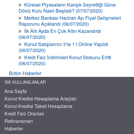
Küresel Piyasaların Karışık Seyrettiği Güne
Döviz Kuru Nasıl Başladı? (07/07/2020)
Merkez Bankası Haziran Ayı Fiyat Gelişmeleri
Raporunu Açıklandı (06/07/2020)
İlk Altı Ayda En Çok Altın Kazandırdı
(06/07/2020)
Konut Satışlarının 3’te 1’i Online Yapıldı
(06/07/2020)
Kredi Faiz İndirimleri Konut Stokunu Eritti
(06/07/2020)
Bütün Haberler
SIK KULLANILANLAR
Ana Sayfa
Konut Kredisi Hesaplama Araçları
Konut Kredisi Taksit Hesaplama
Kredi Faiz Oranları
Refinansman
Haberler