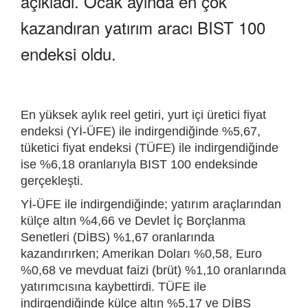
açıkladı. Ocak ayında en çok
kazandıran yatırım aracı BIST 100
endeksi oldu.
En yüksek aylık reel getiri, yurt içi üretici fiyat
endeksi (Yİ-ÜFE) ile indirgendiğinde %5,67,
tüketici fiyat endeksi (TÜFE) ile indirgendiğinde
ise %6,18 oranlarıyla BIST 100 endeksinde
gerçekleşti.
Yİ-ÜFE ile indirgendiğinde; yatırım araçlarından
külçe altın %4,66 ve Devlet İç Borçlanma
Senetleri (DİBS) %1,67 oranlarında
kazandırırken; Amerikan Doları %0,58, Euro
%0,68 ve mevduat faizi (brüt) %1,10 oranlarında
yatırımcısına kaybettirdi. TÜFE ile
indirgendiğinde külçe altın %5,17 ve DİBS