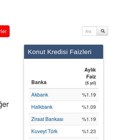
ler
Konut Kredisi Faizleri
Aylık
Faiz
Banka
(5 yıl)
Akbank
%1.19
ğer
Halkbank
%1.09
Ziraat Bankası
%1.19
Kuveyt Türk
%1.23