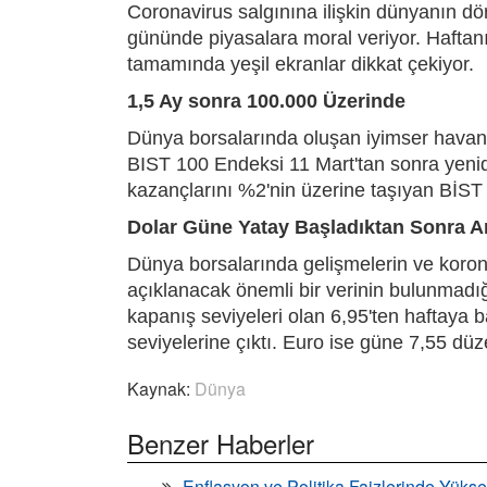
Coronavirus salgınına ilişkin dünyanın dö
gününde piyasalara moral veriyor. Haftanı
tamamında yeşil ekranlar dikkat çekiyor.
1,5 Ay sonra 100.000 Üzerinde
Dünya borsalarında oluşan iyimser havanın
BIST 100 Endeksi 11 Mart'tan sonra yeni
kazançlarını %2'nin üzerine taşıyan BİST 
Dolar Güne Yatay Başladıktan Sonra Ar
Dünya borsalarında gelişmelerin ve korona
açıklanacak önemli bir verinin bulunmadığ
kapanış seviyeleri olan 6,95'ten haftaya 
seviyelerine çıktı. Euro ise güne 7,55 dü
Kaynak:
Dünya
Benzer Haberler
Enflasyon ve Politika Faizlerinde Yükse