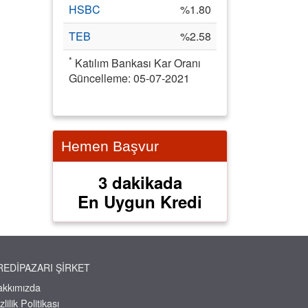
HSBC
%1.80
TEB
%2.58
*
Katılım Bankası Kar Oranı
Güncelleme: 05-07-2021
Hemen Başvur
3 dakikada
En Uygun Kredi
REDIPAZARI ŞIRKET
akkımızda
zlilik Politikası