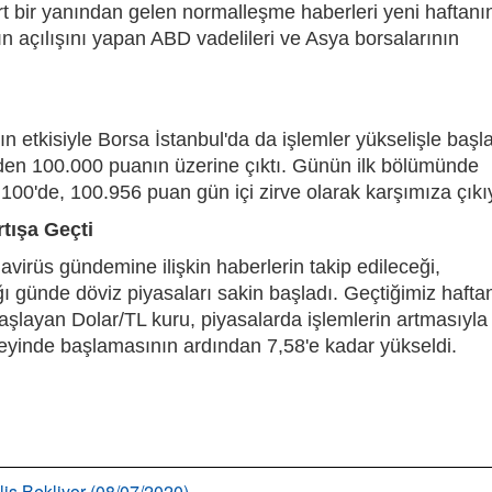
rt bir yanından gelen normalleşme haberleri yeni haftanın
n açılışını yapan ABD vadelileri ve Asya borsalarının
 etkisiyle Borsa İstanbul'da da işlemler yükselişle başla
den 100.000 puanın üzerine çıktı. Günün ilk bölümünde
100'de, 100.956 puan gün içi zirve olarak karşımıza çıkı
tışa Geçti
virüs gündemine ilişkin haberlerin takip edileceği,
ı günde döviz piyasaları sakin başladı. Geçtiğimiz hafta
başlayan Dolar/TL kuru, piyasalarda işlemlerin artmasıyla
zeyinde başlamasının ardından 7,58'e kadar yükseldi.
liş Bekliyor (08/07/2020)