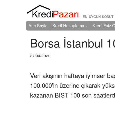
EN UYGUN KONUT 
Ana Sayfa
Kredi Hesaplama
Kredi Faiz O
Borsa İstanbul 1
27/04/2020
Veri akışının haftaya iyimser ba
100.000’in üzerine çıkarak yüks
kazanan BIST 100 son saatlerd