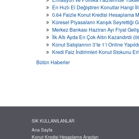
En Hızlı El Değiştiren Konutlar Hangi İ
0.64 Faizle Konut Kredisi Hesaplama M
Küresel Piyasaların Karışık Seyrettiği
Merkez Bankası Haziran Ayı Fiyat Geli
İlk Altı Ayda En Çok Altın Kazandırdı (
Konut Satışlarının 3’te 1’i Online Yapıld
Kredi Faiz İndirimleri Konut Stokunu Eri
Bütün Haberler
SIK KULLANILANLAR
Ana Sayfa
Konut Kredisi Hesaplama Araçları