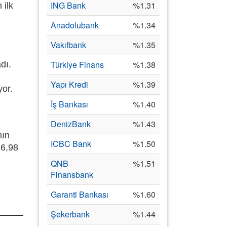
ING Bank
%1.31
 ilk
Anadolubank
%1.34
Vakıfbank
%1.35
Türkiye Finans
%1.38
dı.
Yapı Kredi
%1.39
yor.
İş Bankası
%1.40
DenizBank
%1.43
nın
ICBC Bank
%1.50
 6,98
QNB
%1.51
Finansbank
Garanti Bankası
%1.60
Şekerbank
%1.44