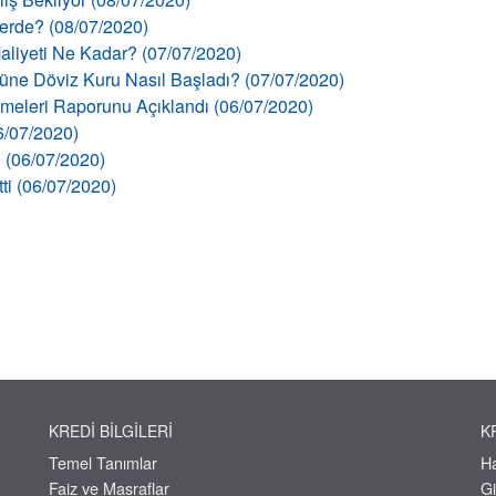
llerde? (08/07/2020)
aliyeti Ne Kadar? (07/07/2020)
 Güne Döviz Kuru Nasıl Başladı? (07/07/2020)
şmeleri Raporunu Açıklandı (06/07/2020)
06/07/2020)
ı (06/07/2020)
tti (06/07/2020)
KREDI BILGILERI
K
Temel Tanımlar
H
Faiz ve Masraflar
Gi