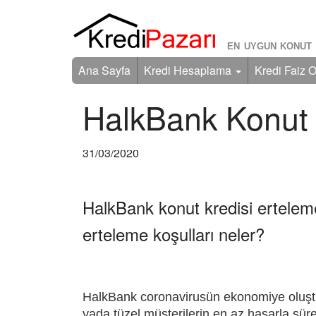
EN UYGUN KONUT 
Ana Sayfa
Kredi Hesaplama
Kredi Faiz O
HalkBank Konut K
31/03/2020
HalkBank konut kredisi erteleme
erteleme koşulları neler?
HalkBank coronavirusün ekonomiye oluştur
yada tüzel müşterilerin en az hasarla süre