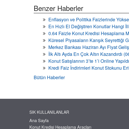
Benzer Haberler
Enflasyon ve Politika Faizlerinde Yükse
En Hızlı El Değiştiren Konutlar Hangi İ
0.64 Faizle Konut Kredisi Hesaplama M
Küresel Piyasaların Karışık Seyrettiği
Merkez Bankası Haziran Ayı Fiyat Geli
İlk Altı Ayda En Çok Altın Kazandırdı (
Konut Satışlarının 3’te 1’i Online Yapıld
Kredi Faiz İndirimleri Konut Stokunu Eri
Bütün Haberler
SIK KULLANILANLAR
Ana Sayfa
Konut Kredisi Hesaplama Araçları