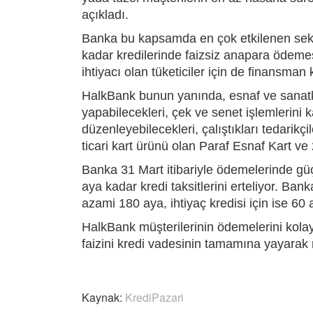
açıkladı.
Banka bu kapsamda en çok etkilenen sektör
kadar kredilerinde faizsiz anapara ödemes
ihtiyacı olan tüketiciler için de finansman k
HalkBank bunun yanında, esnaf ve sanatkâr
yapabilecekleri, çek ve senet işlemlerini k
düzenleyebilecekleri, çalıştıkları tedarikç
ticari kart ürünü olan Paraf Esnaf Kart ve
Banka 31 Mart itibariyle ödemelerinde güç
aya kadar kredi taksitlerini erteliyor. Ban
azami 180 aya, ihtiyaç kredisi için ise 6
HalkBank müşterilerinin ödemelerini kolay
faizini kredi vadesinin tamamına yayarak 
Kaynak:
KrediPazari