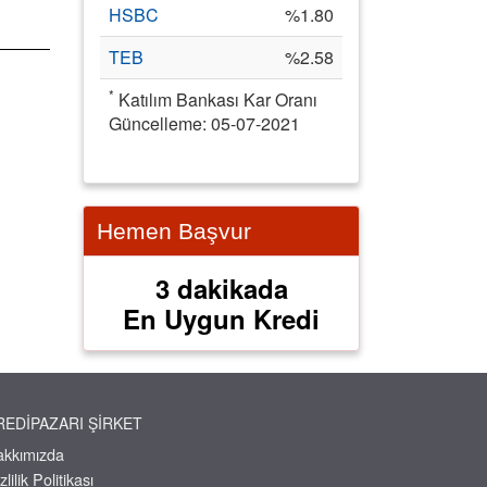
HSBC
%1.80
TEB
%2.58
*
Katılım Bankası Kar Oranı
Güncelleme: 05-07-2021
Hemen Başvur
3 dakikada
En Uygun Kredi
REDIPAZARI ŞIRKET
akkımızda
zlilik Politikası