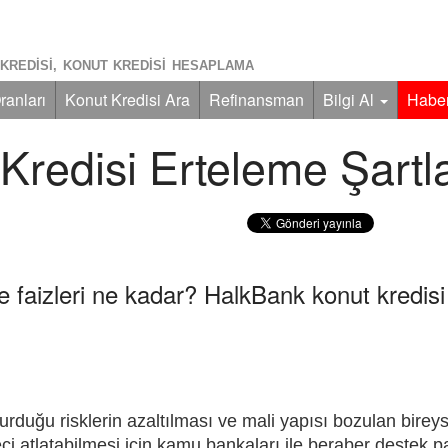
KREDISI, KONUT KREDISI HESAPLAMA
ranları
Konut Kredisi Ara
Refinansman
Bilgi Al
Haber
redisi Erteleme Şartla
 faizleri ne kadar? HalkBank konut kredisi
duğu risklerin azaltılması ve mali yapısı bozulan bireys
ci atlatabilmesi için kamu bankaları ile beraber destek p