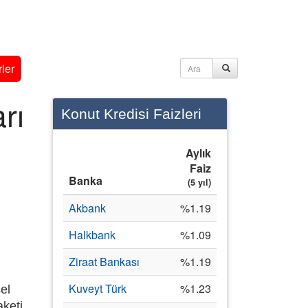
ler
rı
Konut Kredisi Faizleri
Aylık
Faiz
Banka
(5 yıl)
Akbank
%1.19
Halkbank
%1.09
Ziraat Bankası
%1.19
Kuveyt Türk
%1.23
el
aketi