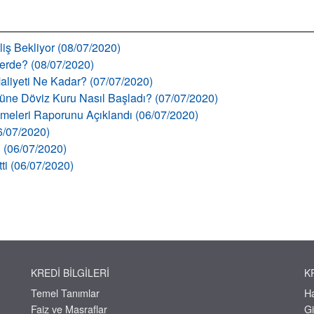
liş Bekliyor (08/07/2020)
llerde? (08/07/2020)
aliyeti Ne Kadar? (07/07/2020)
 Güne Döviz Kuru Nasıl Başladı? (07/07/2020)
şmeleri Raporunu Açıklandı (06/07/2020)
06/07/2020)
ı (06/07/2020)
tti (06/07/2020)
KREDI BILGILERI
K
Temel Tanımlar
H
Faiz ve Masraflar
Gi