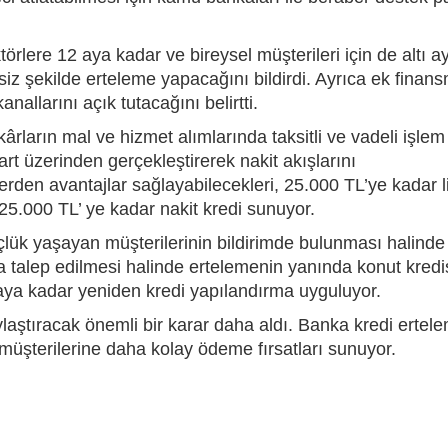
lere 12 aya kadar ve bireysel müşterileri için de altı a
iz şekilde erteleme yapacağını bildirdi. Ayrıca ek finan
anallarını açık tutacağını belirtti.
ların mal ve hizmet alımlarında taksitli ve vadeli işlem
art üzerinden gerçekleştirerek nakit akışlarını
ilerden avantajlar sağlayabilecekleri, 25.000 TL’ye kadar li
 25.000 TL’ ye kadar nakit kredi sunuyor.
lük yaşayan müşterilerinin bildirimde bulunması halinde 
ka talep edilmesi halinde ertelemenin yanında konut kredis
0 aya kadar yeniden kredi yapılandırma uyguluyor.
laştıracak önemli bir karar daha aldı. Banka kredi ertel
müşterilerine daha kolay ödeme fırsatları sunuyor.