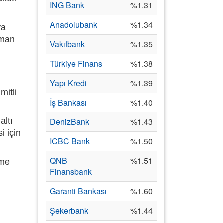
ING Bank
%1.31
Anadolubank
%1.34
ya
sman
Vakıfbank
%1.35
Türkiye Finans
%1.38
Yapı Kredi
%1.39
mitli
İş Bankası
%1.40
altı
DenizBank
%1.43
i için
ICBC Bank
%1.50
QNB
%1.51
eme
Finansbank
Garanti Bankası
%1.60
Şekerbank
%1.44