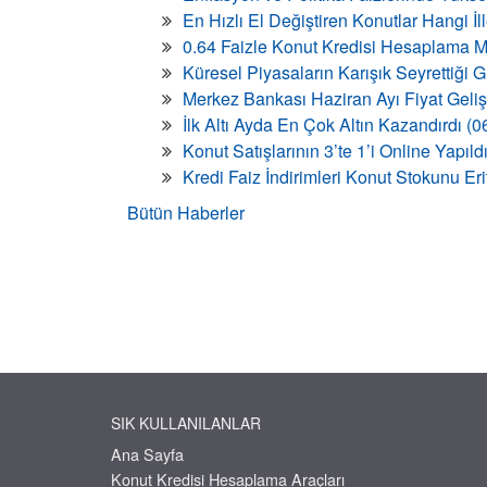
En Hızlı El Değiştiren Konutlar Hangi İ
0.64 Faizle Konut Kredisi Hesaplama M
Küresel Piyasaların Karışık Seyrettiği
Merkez Bankası Haziran Ayı Fiyat Geli
İlk Altı Ayda En Çok Altın Kazandırdı (
Konut Satışlarının 3’te 1’i Online Yapıld
Kredi Faiz İndirimleri Konut Stokunu Eri
Bütün Haberler
SIK KULLANILANLAR
Ana Sayfa
Konut Kredisi Hesaplama Araçları