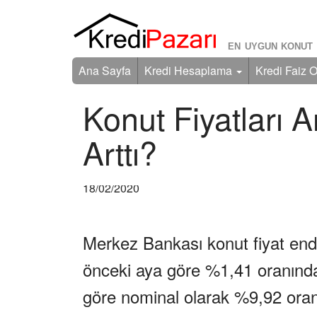
EN UYGUN KONUT 
Ana Sayfa
Kredi Hesaplama
Kredi Faiz O
Konut Fiyatları 
Arttı?
18/02/2020
Merkez Bankası konut fiyat endek
önceki aya göre %1,41 oranında a
göre nominal olarak %9,92 oran