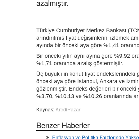
azalmıştır.
Türkiye Cumhuriyet Merkez Bankası (TCMB)
arındırılmış fiyat değişimlerini izlemek a
ayında bir önceki aya göre %1,41 oranınd
Bir önceki yılın aynı ayına göre %9,92 o
%1,71 oranında azalış göstermiştir.
Üç büyük ilin konut fiyat endekslerindeki g
önceki aya göre İstanbul, Ankara ve İzmi
gözlenmiştir. Endeks değerleri bir önceki 
%3,70, %10,13 ve %10,26 oranlarında artı
Kaynak:
KrediPazari
Benzer Haberler
Enflasyon ve Politika Faizlerinde Yükse