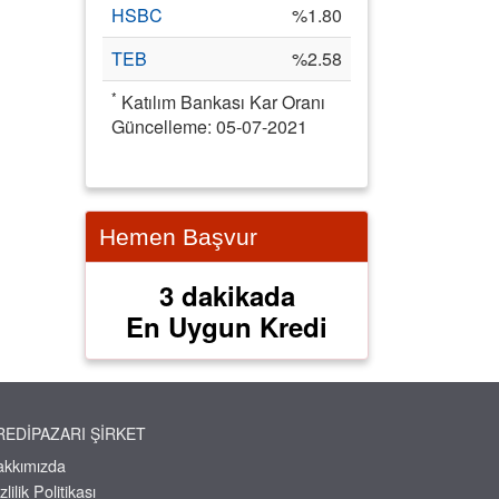
HSBC
%1.80
TEB
%2.58
*
Katılım Bankası Kar Oranı
Güncelleme: 05-07-2021
Hemen Başvur
3 dakikada
En Uygun Kredi
REDIPAZARI ŞIRKET
akkımızda
zlilik Politikası