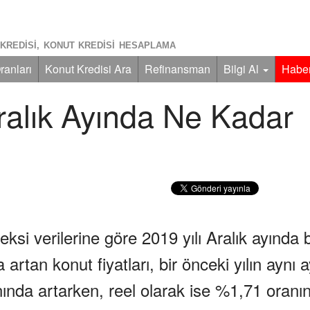
KREDISI, KONUT KREDISI HESAPLAMA
ranları
Konut Kredisi Ara
Refinansman
Bilgi Al
Haber
Aralık Ayında Ne Kadar
si verilerine göre 2019 yılı Aralık ayında b
rtan konut fiyatları, bir önceki yılın aynı 
ında artarken, reel olarak ise %1,71 oranı