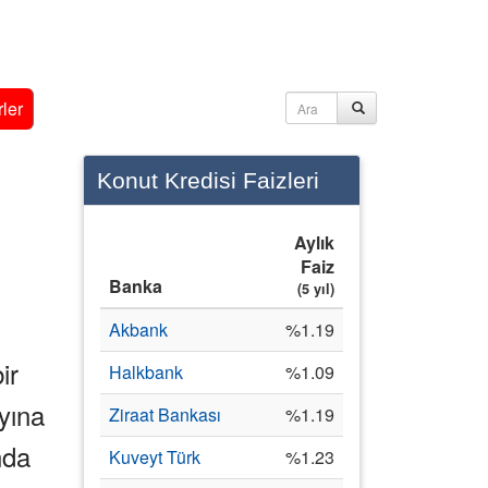
ler
Konut Kredisi Faizleri
Aylık
Faiz
Banka
(5 yıl)
Akbank
%1.19
ir
Halkbank
%1.09
ayına
Ziraat Bankası
%1.19
nda
Kuveyt Türk
%1.23