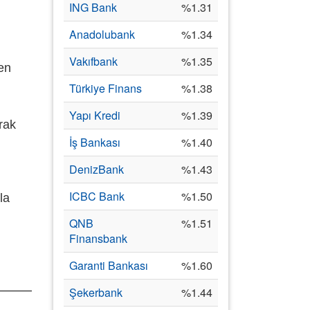
ING Bank
%1.31
Anadolubank
%1.34
Vakıfbank
%1.35
en
Türkiye Finans
%1.38
Yapı Kredi
%1.39
rak
İş Bankası
%1.40
DenizBank
%1.43
ICBC Bank
%1.50
la
QNB
%1.51
Finansbank
Garanti Bankası
%1.60
Şekerbank
%1.44