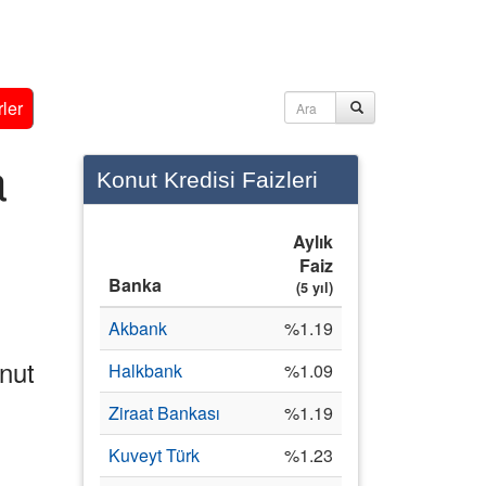
ler
a
Konut Kredisi Faizleri
Aylık
Faiz
Banka
(5 yıl)
Akbank
%1.19
nut
Halkbank
%1.09
Ziraat Bankası
%1.19
Kuveyt Türk
%1.23