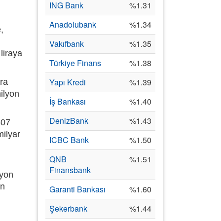
ING Bank
%1.31
Anadolubank
%1.34
,
Vakıfbank
%1.35
liraya
Türkiye Finans
%1.38
Yapı Kredi
%1.39
ra
ilyon
İş Bankası
%1.40
DenizBank
%1.43
507
milyar
ICBC Bank
%1.50
QNB
%1.51
Finansbank
lyon
on
Garanti Bankası
%1.60
Şekerbank
%1.44