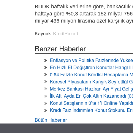
BDDK haftalık verilerine göre, bankacılık s
haftaya göre %0,3 artarak 152 milyar 756 
milyar 436 milyon lirasına özel karşılık ayr
Kaynak:
KrediPazari
Benzer Haberler
Enflasyon ve Politika Faizlerinde Yükse
En Hızlı El Değiştiren Konutlar Hangi İ
0.64 Faizle Konut Kredisi Hesaplama M
Küresel Piyasaların Karışık Seyrettiği
Merkez Bankası Haziran Ayı Fiyat Geli
İlk Altı Ayda En Çok Altın Kazandırdı (
Konut Satışlarının 3’te 1’i Online Yapıld
Kredi Faiz İndirimleri Konut Stokunu Eri
Bütün Haberler