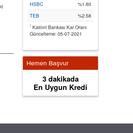
HSBC
%1.80
ki
TEB
%2.58
*
Katılım Bankası Kar Oranı
Güncelleme: 05-07-2021
Hemen Başvur
3 dakikada
En Uygun Kredi