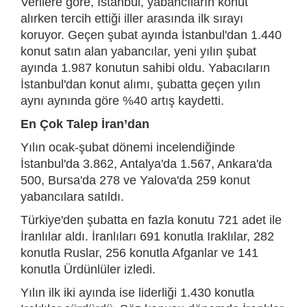
Verilere göre, İstanbul, yabancıların konut
alırken tercih ettiği iller arasında ilk sırayı
koruyor. Geçen şubat ayında İstanbul'dan 1.440
konut satın alan yabancılar, yeni yılın şubat
ayında 1.987 konutun sahibi oldu. Yabacıların
İstanbul'dan konut alımı, şubatta geçen yılın
aynı aynında göre %40 artış kaydetti.
En Çok Talep İran’dan
Yılın ocak-şubat dönemi incelendiğinde
İstanbul'da 3.862, Antalya'da 1.567, Ankara'da
500, Bursa'da 278 ve Yalova'da 259 konut
yabancılara satıldı.
Türkiye'den şubatta en fazla konutu 721 adet ile
İranlılar aldı. İranlıları 691 konutla Iraklılar, 282
konutla Ruslar, 256 konutla Afganlar ve 141
konutla Ürdünlüler izledi.
Yılın ilk iki ayında ise liderliği 1.430 konutla