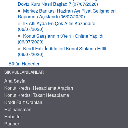
Döviz Kuru Nasıl Başladı? (07/07/2020)
Merkez Bankası Haziran Ayı Fiyat Gelişmeleri
Raporunu Açıklandı (06/07/2020)
İlk Altı Ayda En Çok Altın Kazandırdı
(06/07/2020)
Konut Satışlarının 3’te 1’i Online Yapıldı
(06/07/2020)
Kredi Faiz İndirimleri Konut Stokunu Eritti
(06/07/2020)
Bütün Haberler
SIK KULLANILANLAR
Ana Sayfa
Konut Kredisi Hesaplama Araçları
Konut Kredisi Taksit Hesaplama
Kredi Faiz Oranları
Refinansman
Haberler
Partner