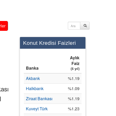
ler
Konut Kredisi Faizleri
Aylık
Faiz
Banka
(5 yıl)
Akbank
%1.19
kası
Halkbank
%1.09
l
Ziraat Bankası
%1.19
Kuveyt Türk
%1.23