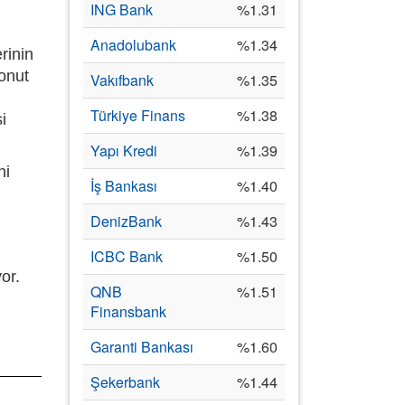
ING Bank
%1.31
Anadolubank
%1.34
rinin
konut
Vakıfbank
%1.35
Türkiye Finans
%1.38
i
Yapı Kredi
%1.39
ni
İş Bankası
%1.40
DenizBank
%1.43
ICBC Bank
%1.50
or.
QNB
%1.51
Finansbank
Garanti Bankası
%1.60
Şekerbank
%1.44