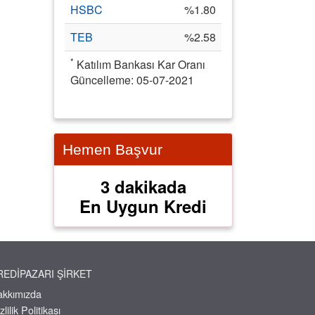
HSBC
%1.80
TEB
%2.58
*
Katılım Bankası Kar Oranı
Güncelleme: 05-07-2021
Hemen Başvur
3 dakikada
En Uygun Kredi
REDIPAZARI ŞIRKET
akkımızda
zlilik Politikası