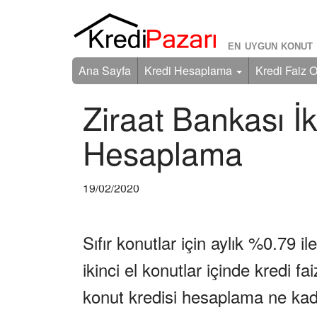
EN UYGUN KONUT 
Ana Sayfa
Kredi Hesaplama
Kredi Faiz O
Ziraat Bankası İk
Hesaplama
19/02/2020
Sıfır konutlar için aylık %0.79 i
ikinci el konutlar içinde kredi fa
konut kredisi hesaplama ne kad