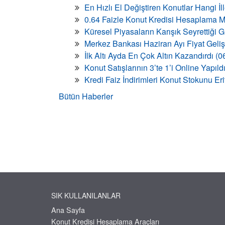
En Hızlı El Değiştiren Konutlar Hangi İ
0.64 Faizle Konut Kredisi Hesaplama M
Küresel Piyasaların Karışık Seyrettiği
Merkez Bankası Haziran Ayı Fiyat Geli
İlk Altı Ayda En Çok Altın Kazandırdı (
Konut Satışlarının 3’te 1’i Online Yapıld
Kredi Faiz İndirimleri Konut Stokunu Eri
Bütün Haberler
SIK KULLANILANLAR
Ana Sayfa
Konut Kredisi Hesaplama Araçları