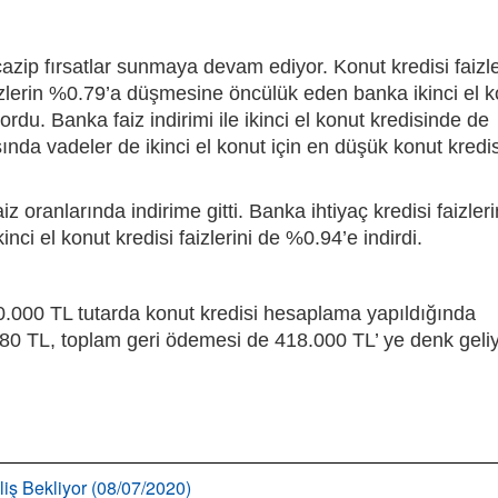
 cazip fırsatlar sunmaya devam ediyor. Konut kredisi faizle
aizlerin %0.79’a düşmesine öncülük eden banka ikinci el 
ordu. Banka faiz indirimi ile ikinci el konut kredisinde de
sında vadeler de ikinci el konut için en düşük konut kredis
iz oranlarında indirime gitti. Banka ihtiyaç kredisi faizleri
inci el konut kredisi faizlerini de %0.94’e indirdi.
50.000 TL tutarda konut kredisi hesaplama yapıldığında
 3.480 TL, toplam geri ödemesi de 418.000 TL’ ye denk geliy
liş Bekliyor (08/07/2020)